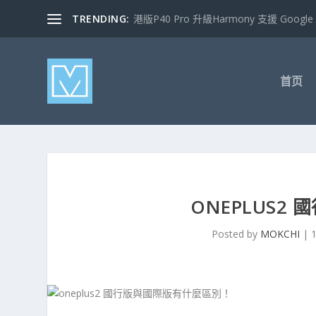
TRENDING:
港版P40 Pro 升級Harmony 支援 Google 
首页
ONEPLUS
Posted by
MOKCHI
|