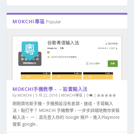
MOKCHI專區
Popular
華碩ASUS ROG 6 爆MON換MON 6 PRO 爆玻璃
港版P40 PRO 升級HARMONY 支援 GOOGLE
ASUS ROG 5 刷國際版 ROG PHONE 5 升級港版
HUAWEI P40 PRO 158版本 裝GOOGLE MATE
SAMSUNG NOTE10+爆玻璃 爆MON NOTE10換
MOKCHI手機教學﹣﹣設置輸入法
黑屏 即場更換原廠屏幕 爆後蓋換後蓋...
P30 PRO MATE 30 PRO升...
系統 GLOBAL ROM...
XS 151版本 安裝GMS G...
MON換玻璃 爆液晶...
by
MOKCHI
|
5 月 22, 2016
|
MOKCHI專區
|
0
|
剛剛買咗新手機，手機預設沒有倉頡、速成、手寫輸入
法，點打字？ MOKCHI 手機教學，一步步詳細地教你安裝
輸入法。 一：首先登入你的 Google 賬戶，進入Playstore
搜索 google...