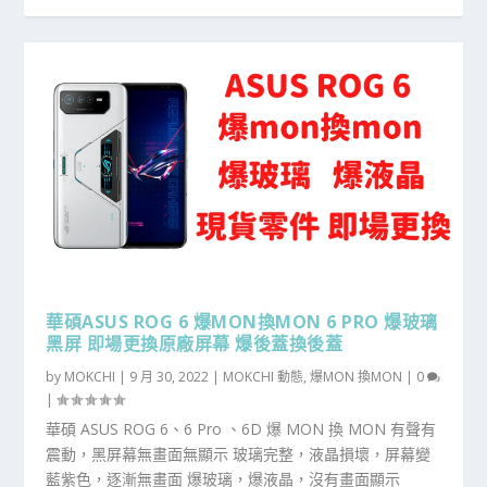
華碩ASUS ROG 6 爆MON換MON 6 PRO 爆玻璃
黑屏 即場更換原廠屏幕 爆後蓋換後蓋
by
MOKCHI
|
9 月 30, 2022
|
MOKCHI 動態
,
爆MON 換MON
|
0
|
華碩 ASUS ROG 6、6 Pro 、6D 爆 MON 換 MON 有聲有
震動，黑屏幕無畫面無顯示 玻璃完整，液晶損壞，屏幕變
藍紫色，逐漸無畫面 爆玻璃，爆液晶，沒有畫面顯示