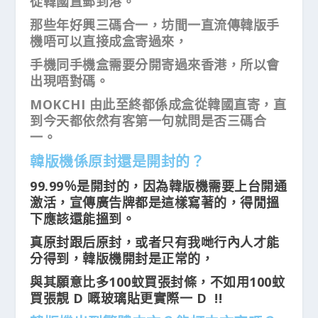
從韓國直郵到港。
那些年好興三碼合一，坊間一直流傳韓版手
機唔可以直接成盒寄過來，
手機同手機盒需要分開寄過來香港，所以會
出現唔對碼。
MOKCHI 由此至終都係成盒從韓國直寄，直
到今天都依然有客第一句就問是否三碼合
一。
韓版機係原封還是開封的？
99.99％是開封的，因為韓版機需要上台開通
激活，宣傳廣告牌都是這樣寫著的，得閒搵
下應該還能搵到。
真原封跟后原封，或者只有我哋行內人才能
分得到，韓版機開封是正常的，
與其願意比多100蚊買張封條，不如用100蚊
買張靚 D 嘅玻璃貼更實際一 D !!