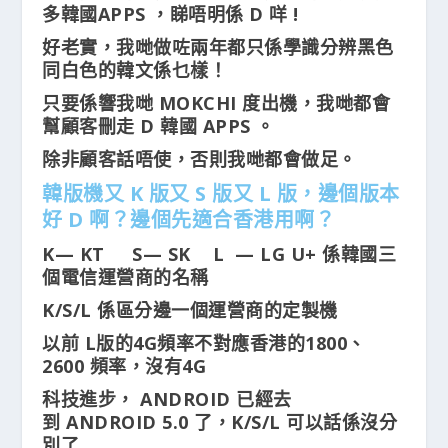
多韓國APPS ，睇唔明係 D 咩 !
好老實，我哋做咗兩年都只係學識分辨黑色
同白色的韓文係乜樣！
只要係響我哋 MOKCHI 度出機，我哋都會
幫顧客刪走 D 韓國 APPS 。
除非顧客話唔使，否則我哋都會做足。
韓版機又 K 版又 S 版又 L 版，邊個版本
好 D 啊？邊個先適合香港用啊？
K— KT S— SK L — LG U+ 係韓國三
個電信運營商的名稱
K/S/L 係區分邊一個運營商的定製機
以前 L版的4G頻率不對應香港的1800、
2600 頻率，沒有4G
科技進步， ANDROID 已經去
到 ANDROID 5.0 了，K/S/L 可以話係沒分
別了