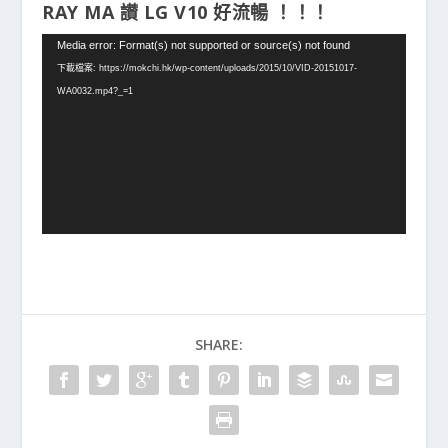
RAY MA 讃 LG V10 好流暢 ！！！
視
Media error: Format(s) not supported or source(s) not found
訊
下載檔案: https://mokchi.hk/wp-content/uploads/2015/10/VID-20151017-
播
WA0032.mp4?_=1
放
器
SHARE: