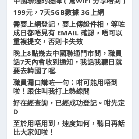
中國聯通的穩陣 ( 驚WIFI 分享唔到 )
199元，7天5GB數據 3G上網
需要上網登記，要上傳證件相，等咗
成日都唔見有 EMAIL 確認，唔可以
重複提交，否則卡失效
晚上8點幾去中國聯通門市問，職員
話7天內會收到通知，我話我聽日就
要去韓國了喔.
職員漏口講咗一句：咁可能用唔到
啦！跟住叫我打上熱線問
好在經查詢，已經成功登記。咁先定
D
至於用唔用到，速度如何，聽日再話
比大家知啦！