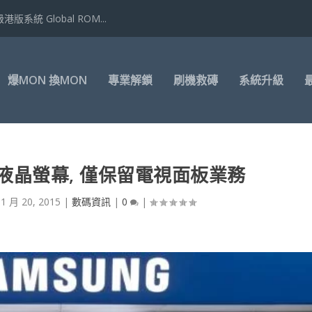
港版系統 Global ROM...
爆MON 換MON
專業解鎖
刷機救磚
系統升級
液晶螢幕, 僅保留電視面板業務
11 月 20, 2015
|
數碼資訊
|
0
|