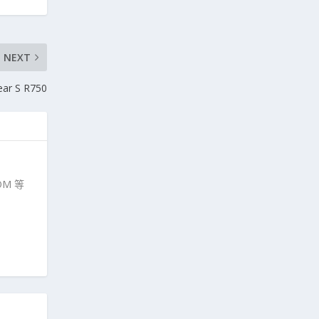
NEXT
ar S R750
M 等