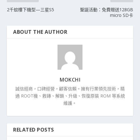
2千蚊樓下機型—三星S5
聖誕活動：免費贈送128GB
micro SD卡
ABOUT THE AUTHOR
MOKCHI
誠信經商，口碑經營，顧客信賴。擁有行業領先技術，精
通 ROOT機、救磚、解鎖、升級、恢復原裝 ROM 等系統
維護。
RELATED POSTS