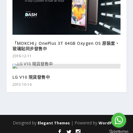
「MOKCHI」OnePlus 3T 64GB Oxygen OS 原裝套、
玻璃貼同步發售中
2016-12-11
LG V10 現貨發售中
2015-10-14
Designed by
| Powered by
Elegant Themes
WordPress