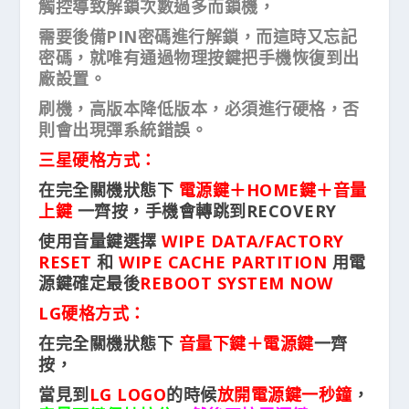
觸控導致解鎖次數過多而鎖機，
需要後備PIN密碼進行解鎖，而這時又忘記
密碼，就唯有通過物理按鍵把手機恢復到出
廠設置。
刷機，高版本降低版本，必須進行硬格，否
則會出現彈系統錯誤。
三星硬格方式：
在完全關機狀態下
電源鍵＋HOME鍵＋音量
上鍵
一齊按，手機會轉跳到RECOVERY
使用音量鍵選擇
WIPE DATA/FACTORY
RESET
和
WIPE CACHE PARTITION
用電
源鍵確定最後
REBOOT SYSTEM NOW
LG硬格方式：
在完全關機狀態下
音量下鍵＋電源鍵
一齊
按，
當見到
LG LOGO
的時候
放開電源鍵一秒鐘
，