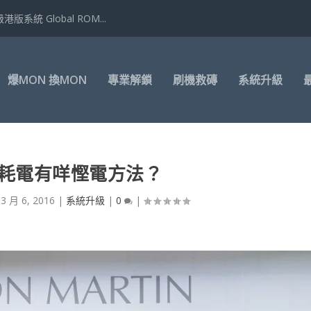
港版系統 Global ROM...
爆MON 換MON
專業解鎖
刷機救磚
系統升級
10 耗電有咩慳電方法？
|
3 月 6, 2016
|
系統升級
|
0
|