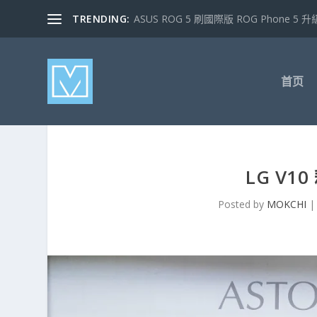
TRENDING:
ASUS ROG 5 刷國際版 ROG Phone 5 升級
首页
LG V
Posted by
MOKCHI