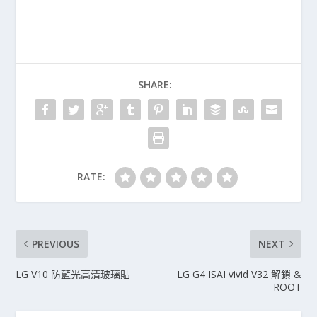
SHARE:
RATE:
PREVIOUS
NEXT
LG V10 防藍光高清玻璃貼
LG G4 ISAI vivid V32 解鎖 &
ROOT