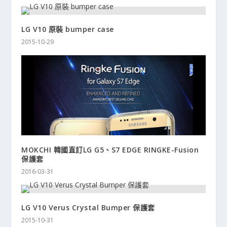
LG V10 原裝 bumper case
2015-10-29
MOKCHI 韓國直訂LG G5、S7 EDGE RINGKE-Fusion
保護套
2016-03-31
LG V10 Verus Crystal Bumper 保護套
2015-10-31