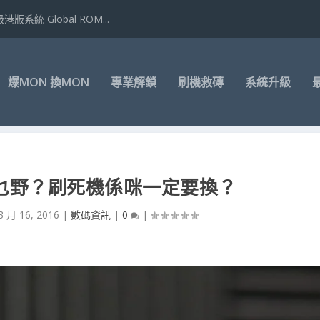
港版系統 Global ROM...
爆MON 換MON
專業解鎖
刷機救磚
系統升級
乜野？刷死機係咪一定要換？
3 月 16, 2016
|
數碼資訊
|
0
|