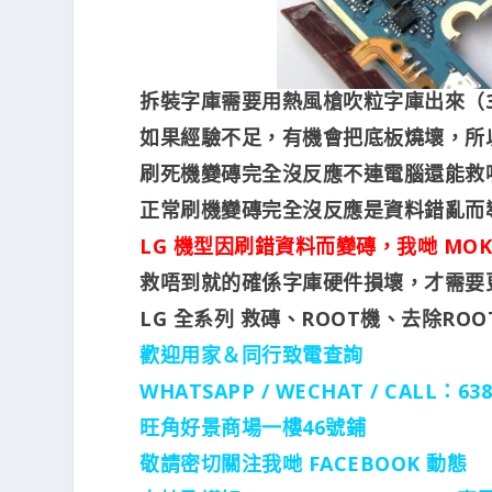
拆裝字庫需要用熱風槍吹粒字庫出來（3
如果經驗不足，有機會把底板燒壞，所
刷死機變磚完全沒反應不連電腦還能救
正常刷機變磚完全沒反應是資料錯亂而
LG 機型因刷錯資料而變磚，我哋 MO
救唔到就的確係字庫硬件損壞，才需要
LG 全系列 救磚、ROOT機、去除RO
歡迎用家＆同行致電查詢
WHATSAPP / WECHAT / CALL：6388
旺角好景商場一樓46號鋪
敬請密切關注我哋 FACEBOOK 動態