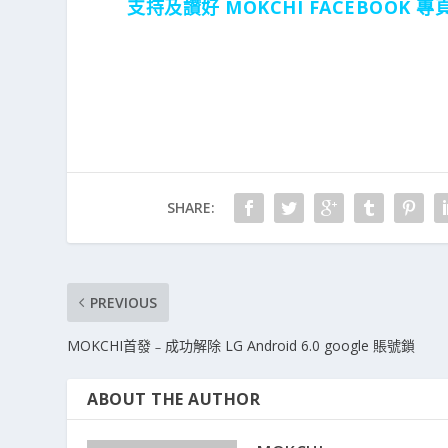
支持及讃好 MOKCHI FACEBOOK
SHARE:
PREVIOUS
MOKCHI首發﹣成功解除 LG Android 6.0 google 賬號鎖
ABOUT THE AUTHOR