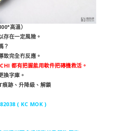
00°高溫）
以存在一定風險。
嗎？
導致完全冇反應。
KCHI 都有把握能用軟件把磚機救活。
更換字庫。
OT痕跡、升降級、解鎖
2038 ( KC MOK )