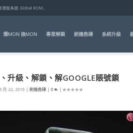
港版系統 Global ROM...
爆MON 換MON
專業解鎖
刷機救磚
系統升級
救磚、升級、解鎖、解GOOGLE賬號鎖
3 月 22, 2016
|
刷機救磚
|
0
|