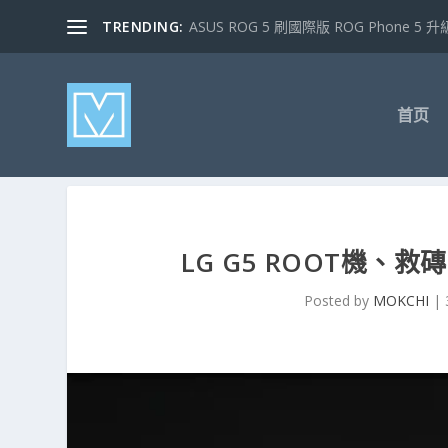
TRENDING:
ASUS ROG 5 刷國際版 ROG Phone 5 升級
首页
LG G5 ROOT機、
Posted by
MOKCHI
|