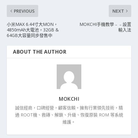
PREVIOUS
NEXT
小米MAX 6.44寸大MON，
MOKCHI手機教學﹣﹣設置
4850mAh大電池，32GB &
輸入法
64GB大容量同步發售中
ABOUT THE AUTHOR
MOKCHI
誠信經商，口碑經營，顧客信賴。擁有行業領先技術，精
通 ROOT機、救磚、解鎖、升級、恢復原裝 ROM 等系統
維護。