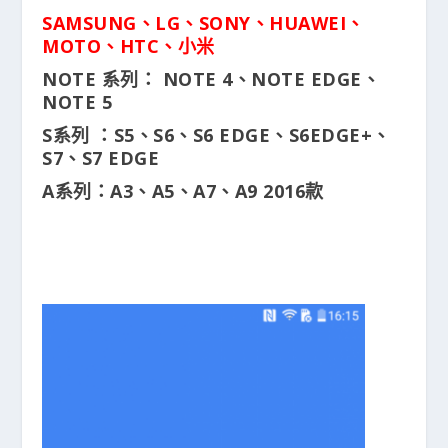
SAMSUNG、LG、SONY、HUAWEI、
MOTO、HTC、小米
NOTE
系列：
NOTE 4
、NOTE EDGE、
NOTE 5
S
系列
：
S5
、
S6
、
S6 EDGE
、
S6EDGE+
、
S7
、
S7 EDGE
A
系列：
A3
、
A5
、
A7
、
A9 2016
款