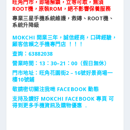
旺角門市，即場解鎖，立等可取，無須
ROOT
機，原裝
ROM
，絕不影響保養服務
專業三星手機系統維護，救磚、
ROOT
機、
系統升降級
MOKCHI 開業三年，誠信經商，口碑經驗，
顧客信賴之手機專門店 ！！！
查詢：63882038
營業時間：13：30–21：00（假日無休）
門市地址：旺角花園街2﹣16號好景商場一
樓10號鋪
敬請密切關注我哋 FACEBOOK 動態
支持及讃好 MOKCHI FACEBOOK 專頁 可
得到更多手機資訊及購物優惠 .