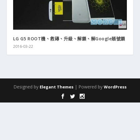
LG G5 ROOT機、救磚、升級、解鎖、解Google賬號鎖
2016-03-22
Designed by
| Powered by
Elegant Themes
WordPress