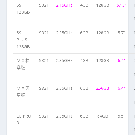
5S
S821
2.15GHz
4GB
128GB
5.15”
128GB
5S
S821
2.35GHz
6GB
128GB
5.7”
PLUS
128GB
MIX 標
S821
2.35GHz
4GB
128GB
6.4”
準版
MIX 尊
S821
2.35GHz
6GB
256GB
6.4”
享版
LE PRO
S821
2.35GHz
6GB
64GB
5.5”
3