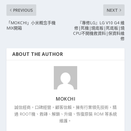
PREVIOUS
NEXT
「MOKCHI」小米概念手機
『專修LG』LG V10 G4 維
MIX開箱
修|死機|燒底板|死底板|燒
CPU不開機救資料|保資料維
修
ABOUT THE AUTHOR
MOKCHI
誠信經商，口碑經營，顧客信賴。擁有行業領先技術，精
通 ROOT機、救磚、解鎖、升級、恢復原裝 ROM 等系統
維護。