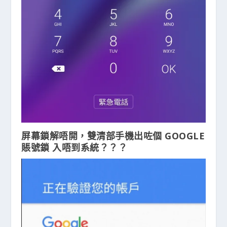
屏幕鎖解唔開，雙清部手機出咗個 GOOGLE
賬號鎖 入唔到系統？？？