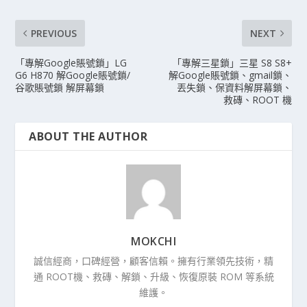
PREVIOUS
NEXT
「專解Google賬號鎖」LG
「專解三星鎖」三星 S8 S8+
G6 H870 解Google賬號鎖/
解Google賬號鎖、gmail鎖、
谷歌賬號鎖 解屏幕鎖
丟失鎖、保資料解屏幕鎖、
救磚、ROOT 機
ABOUT THE AUTHOR
MOKCHI
誠信經商，口碑經營，顧客信賴。擁有行業領先技術，精
通 ROOT機、救磚、解鎖、升級、恢復原裝 ROM 等系統
維護。