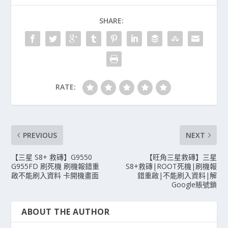
SHARE:
RATE:
PREVIOUS
NEXT
【三星 S8+ 救磚】G9550
【旺角三星救磚】三星
G955FD 刷死機 刷機報錯重
S8+救磚|ROOT死機|刷機報
啟不能刷入資料 卡開機畫面
錯重啟|不能刷入資料|解
Google賬號鎖
ABOUT THE AUTHOR