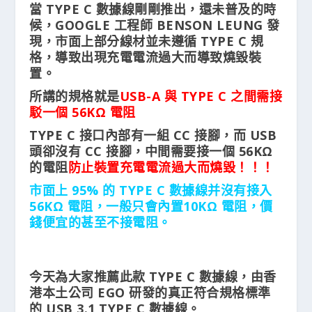
當 TYPE C 數據線剛剛推出，還未普及的時
候，GOOGLE 工程師 BENSON LEUNG 發
現，市面上部分線材並未遵循 TYPE C 規
格，導致出現充電電流過大而導致燒毀裝
置。
所講的規格就是
USB-A 與 TYPE C 之間需接
駁一個 56KΩ 電阻
TYPE C 接口內部有一組 CC 接腳，而 USB
頭卻沒有 CC 接腳，中間需要接一個 56KΩ
的電阻
防止裝置充電電流過大而燒毀！！！
市面上 95% 的 TYPE C 數據線并沒有接入
56KΩ 電阻，一般只會內置10KΩ 電阻，價
錢便宜的甚至不接電阻。
今天為大家推薦此款 TYPE C 數據線，由香
港本土公司 EGO 研發的真正符合規格標準
的 USB 3.1 TYPE C 數據線。