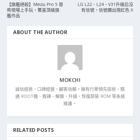
【旗艦絕殺】Meizu Pro 5 發
LG L22、L24、V31升級后沒
佈現場上手玩，驚喜頂級旗
有信號，信號欄出現紅色 X
艦作品
ABOUT THE AUTHOR
MOKCHI
誠信經商，口碑經營，顧客信賴。擁有行業領先技術，精
通 ROOT機、救磚、解鎖、升級、恢復原裝 ROM 等系統
維護。
RELATED POSTS