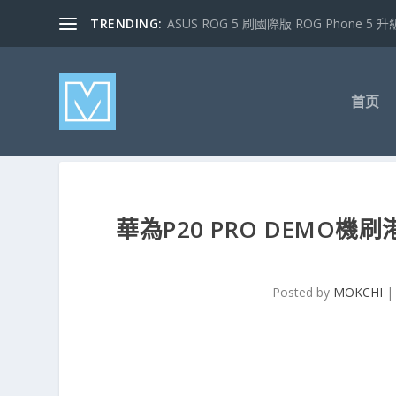
TRENDING:
ASUS ROG 5 刷國際版 ROG Phone 5 升級
首页
華為P20 PRO DEMO機
Posted by
MOKCHI