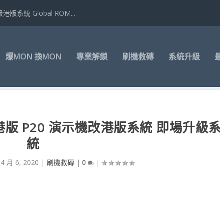
港版系統 Global ROM...
爆MON 換MON
專業解鎖
刷機救磚
系統升級
刷港版 P20 演示機改港版系統 即場升級
統
|
4 月 6, 2020
|
刷機救磚
|
0
|