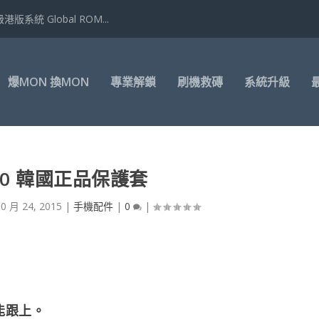
港版系統 Global ROM...
爆MON 換MON
專業解鎖
刷機救磚
系統升級
V10 韓國正品保護套
10 月 24, 2015
|
手機配件
|
0
|
能跟上。