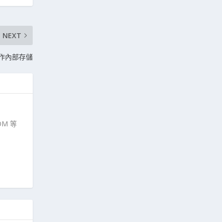
NEXT
D卡用作內部存儲
M 等