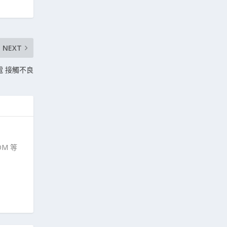
NEXT
充電 接觸不良
M 等