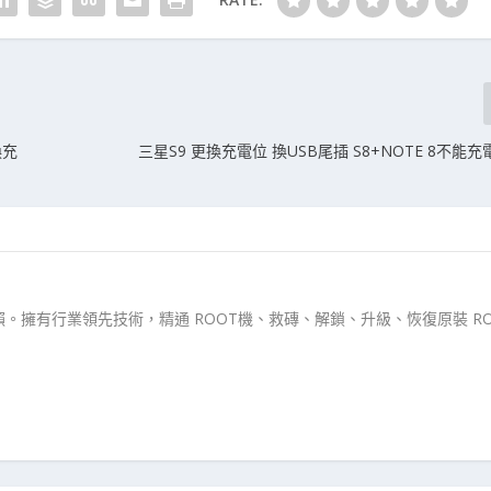
換充
三星S9 更換充電位 換USB尾插 S8+NOTE 8不能
。擁有行業領先技術，精通 ROOT機、救磚、解鎖、升級、恢復原裝 RO