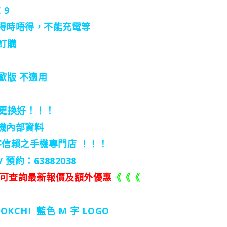
 9
得時唔得，不能充電等
訂購
歐版 不適用
修更換好！！！
機內部資料
客信賴之手機專門店 ！！！
/ 預約：63882038
可查詢最新報價及額外優惠
《《《
OKCHI 藍色 M 字 LOGO