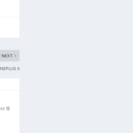
NEXT
NEPLUS X
M 等