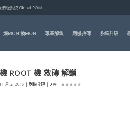
港版系統 Global ROM...
爆MON 換MON
專業解鎖
刷機救磚
系統升級
刷機 ROOT 機 救磚 解鎖
11 月 2, 2015
|
刷機救磚
|
0
|