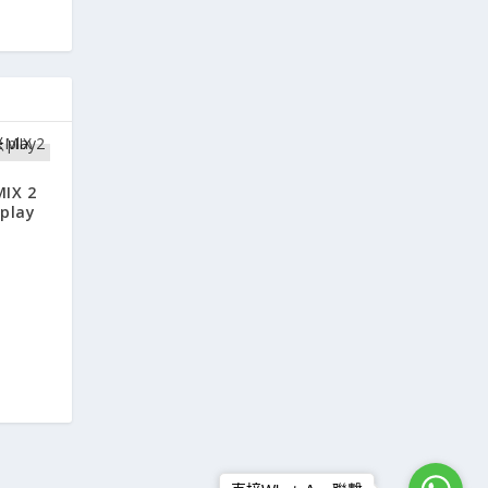
X 2
play