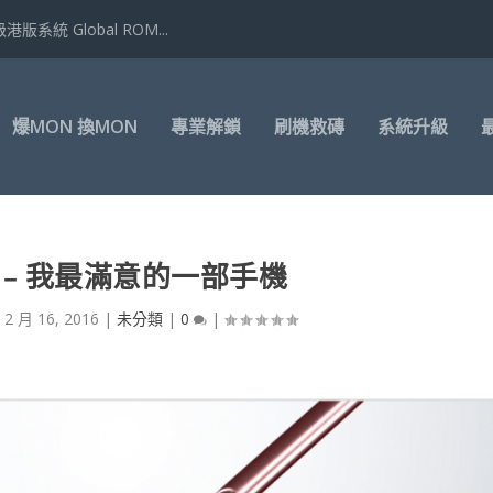
港版系統 Global ROM...
爆MON 換MON
專業解鎖
刷機救磚
系統升級
5﹣﹣我最滿意的一部手機
|
2 月 16, 2016
|
未分類
|
0
|