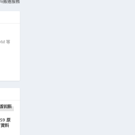
資料搬遷服務
M 等
S9 原
響資料