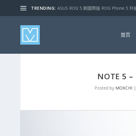
TRENDING:
ASUS ROG 5 刷國際版 ROG Phone 5 升級
首页
NOTE 
Posted by
MOKCHI