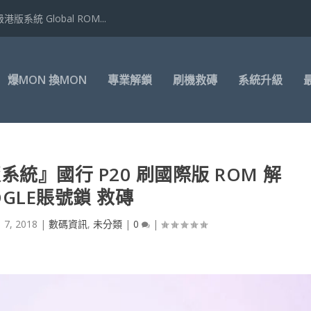
港版系統 Global ROM...
爆MON 換MON
專業解鎖
刷機救磚
系統升級
版系統』國行 P20 刷國際版 ROM 解
OGLE賬號鎖 救磚
 7, 2018
|
數碼資訊
,
未分類
|
0
|