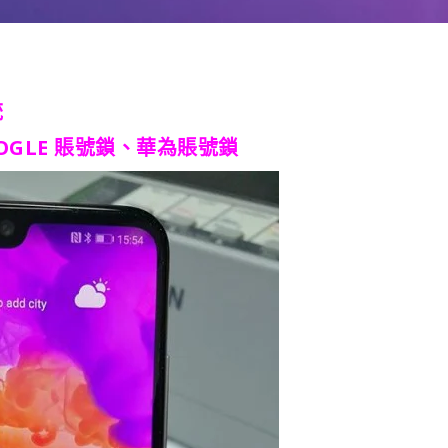
統
OGLE 賬號鎖、華為賬號鎖