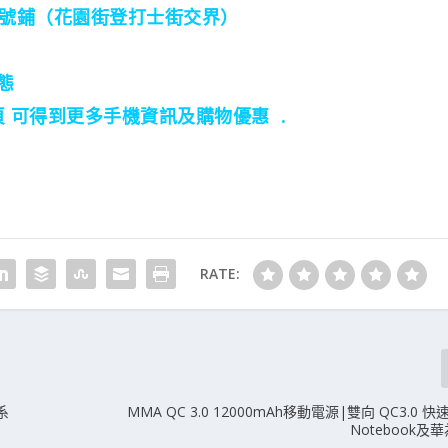
46號鋪（花園街登打士街交界）
態
 專頁 可得到更多手機資訊及購物優惠 .
RATE:
系
MMA QC 3.0 12000mAh移動電源|雙向 QC3.0 
Notebook