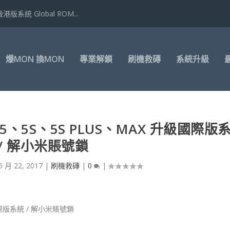
港版系統 Global ROM...
爆MON 換MON
專業解鎖
刷機救磚
系統升級
、5S、5S PLUS、MAX 升級國際版
 / 解小米賬號鎖
6 月 22, 2017
|
刷機救磚
|
0
|