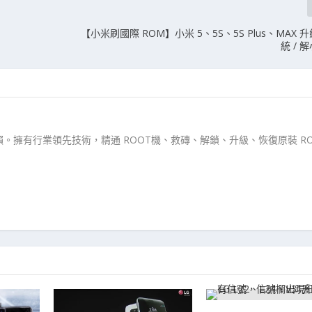
【小米刷國際 ROM】小米 5、5S、5S Plus、MAX
統 / 
。擁有行業領先技術，精通 ROOT機、救磚、解鎖、升級、恢復原裝 RO