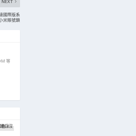
NEXT
 升級國際版系
解小米賬號鎖
M 等