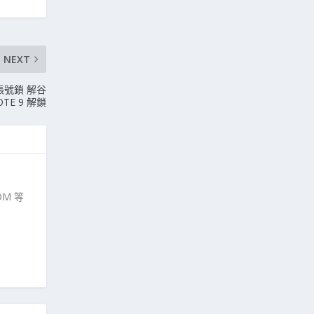
NEXT
e賬號鎖 解谷
OTE 9 解鎖
M 等