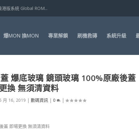
港版系統 Global ROM...
爆MON 換MON
專業解鎖
刷機救磚
系統升級
換背蓋 爆底玻璃 鏡頭玻璃 100%原廠後蓋
更換 無須清資料
5 月 16, 2019
|
數碼資訊
|
0
|