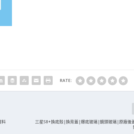
RATE:
資料
三星S8+換底殼|換背蓋|爆底玻璃|鏡頭玻璃|原廠後