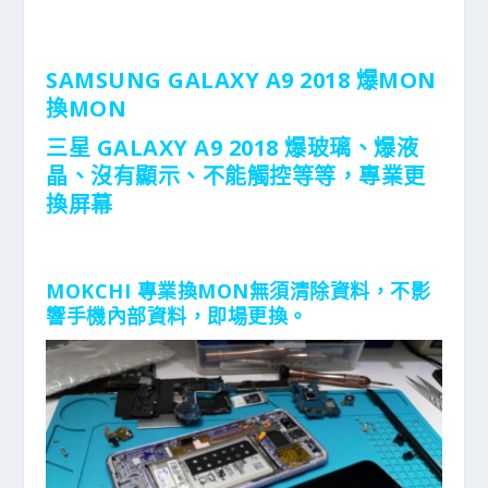
SAMSUNG GALAXY A9 2018 爆MON
換MON
三星 GALAXY A9 2018 爆玻璃、爆液
晶、沒有顯示、
不能觸控等等，專業更
換屏幕
MOKCHI 專業換MON無須清除資料，不影
響手機內部資料，
即場更換。