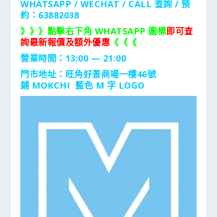
WHATSAPP / WECHAT / CALL
查詢 / 預
約：63882038
》》》點擊右下角 WHATSAPP 圖標
即可查
詢最新報價及額外優惠
《《《
營業時間：13:00 — 21:00
門市地址：
旺角好景商場一樓46號
鋪
MOKCHI 藍色 M 字 LOGO