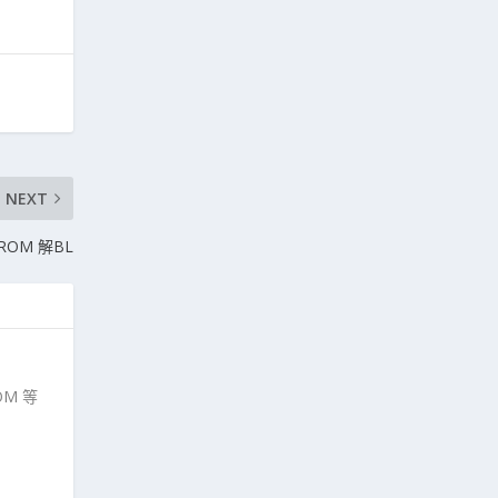
NEXT
l ROM 解BL
M 等