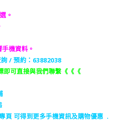
之選。
。
響手機資料。
詢 / 預約：63882038
 圖標即可直接與我們聯繫《《《
鋪
態
OK 專頁 可得到更多手機資訊及購物優惠 .