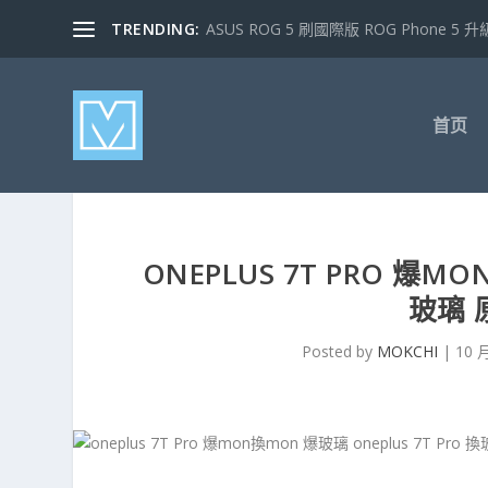
TRENDING:
ASUS ROG 5 刷國際版 ROG Phone 5 升級
首页
ONEPLUS 7T PRO 爆MO
玻璃 
Posted by
MOKCHI
|
10 月