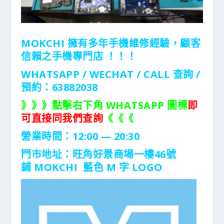
MOKCHI 擁有多年手機維修經驗，顧客
信賴之手機專門店 ！！！
WHATSAPP / WECHAT / CALL
查詢 /
預約：63882038
》》》點擊右下角 WHATSAPP 圖標
即
可直接同我們查詢
《《《
營業時間：12:00 — 20:30
門市地址：
旺角好景商場一樓46號
鋪
MOKCHI 藍色 M 字 LOGO