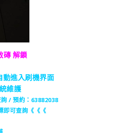
機救磚 解鎖
，自動進入刷機界面
統維護
詢 / 預約：63882038
圖標即可查詢《《《
鋪