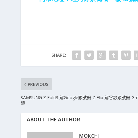
SHARE:
PREVIOUS
SAMSUNG Z Fold3 解Google賬號鎖 Z Flip 解谷歌賬號鎖 Gma
鎖
ABOUT THE AUTHOR
MOKCHI