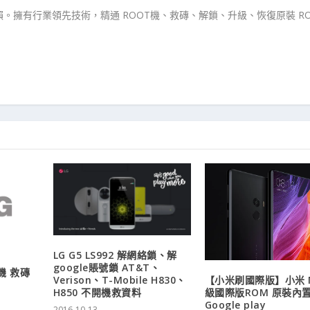
。擁有行業領先技術，精通 ROOT機、救磚、解鎖、升級、恢復原裝 RO
LG G5 LS992 解網絡鎖、解
google賬號鎖 AT&T、
 機 救磚
【小米刷國際版】小米 M
Verison、T-Mobile H830、
級國際版ROM 原裝內
H850 不開機救資料
Google play
2016-10-13