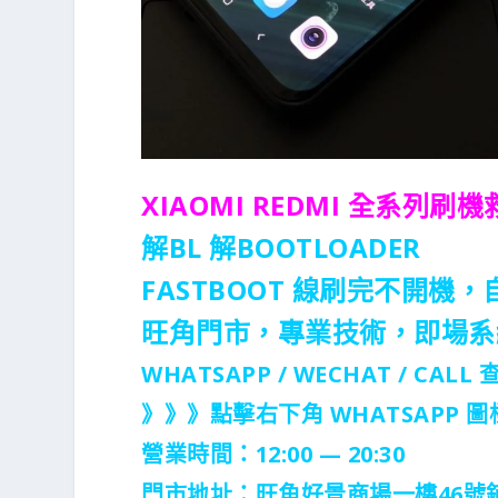
XIAOMI REDMI 全系列刷
解BL 解BOOTLOADER
FASTBOOT 線刷完不開機
旺角門市，專業技術，即場系
WHATSAPP / WECHAT / CALL
查
》》》點擊右下角 WHATSAPP 
營業時間：12:00 — 20:30
門市地址：
旺角好景商場一樓46號