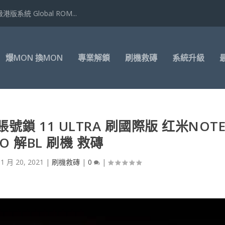
港版系統 Global ROM...
爆MON 換MON
專業解鎖
刷機救磚
系統升級
E賬號鎖 11 ULTRA 刷國際版 红米NOT
RO 解BL 刷機 救磚
11 月 20, 2021
|
刷機救磚
|
0
|