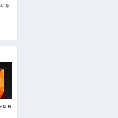
M 等
IX 升
置