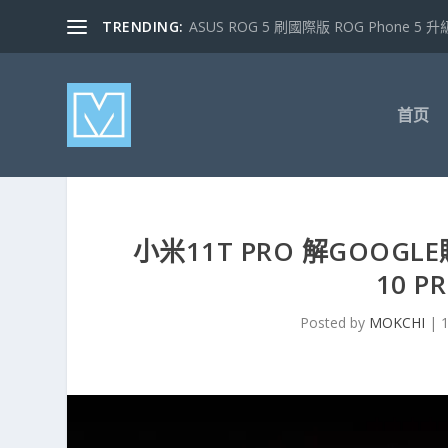
TRENDING:
ASUS ROG 5 刷國際版 ROG Phone 5 升級
首页
小米11T PRO 解GOOGL
10 P
Posted by
MOKCHI
|