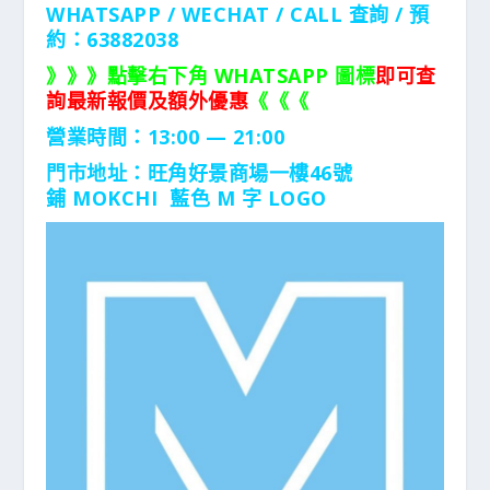
WHATSAPP / WECHAT / CALL
查詢 / 預
約：63882038
》》》點擊右下角 WHATSAPP 圖標
即可查
詢最新報價及額外優惠
《《《
營業時間：13:00 — 21:00
門市地址：
旺角好景商場一樓46號
鋪
MOKCHI 藍色 M 字 LOGO