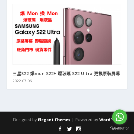
三星S22 爆mon S22+ 爆玻璃 S22 Ultra 更換原裝屏幕
2022-07-06
Designed by
| Powered by
Elegant Themes
WordPress