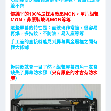
坊間爆MON維修店鋪多不勝數，質量也是參
差不齊
價錢平的100%是採用後壓MON，單片組裝
MON，非原裝玻璃MON等等
這些屏幕的特性是：面玻璃非常脆，很容易
再爆，多指紋，不防油，易入塵等等
手工差的直接就能見到屏幕與金屬框之間有
極大條罅
拆開後就會一目了然，組裝屏幕四角一定會
缺失了屏幕防水膠（
只有原廠的才會有防水
膠
）