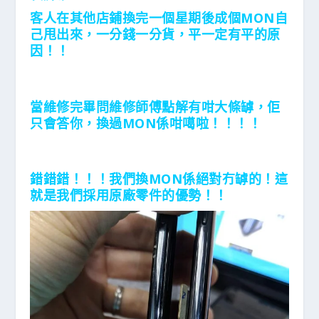
客人在其他店鋪換完一個星期後成個MON自
己甩出來，一分錢一分貨，平一定有平的原
因！！
當維修完畢問維修師傅點解有咁大條罅，佢
只會答你，換過MON係咁噶啦！！！！
錯錯錯！！！我們換MON係絕對冇罅的！這
就是我們
採用原廠零件的
優勢！！